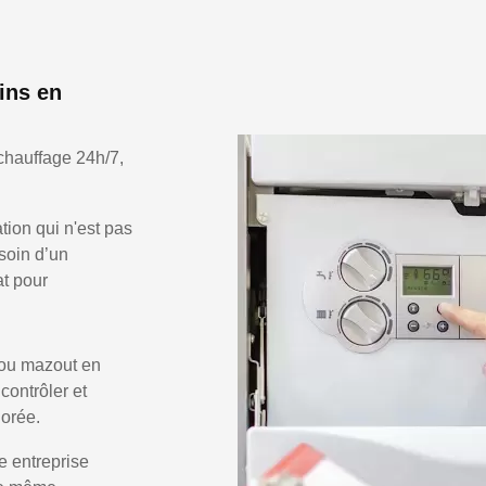
ins en
chauffage 24h/7,
ion qui n'est pas
soin d’un
at pour
 ou mazout en
 contrôler et
Sorée.
e entreprise