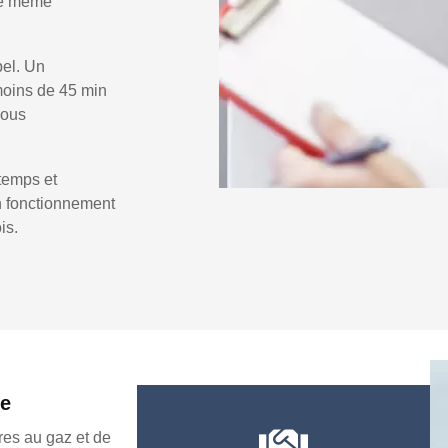
 le même
pel. Un
oins de 45 min
vous
temps et
un fonctionnement
is.
ée
es au gaz et de