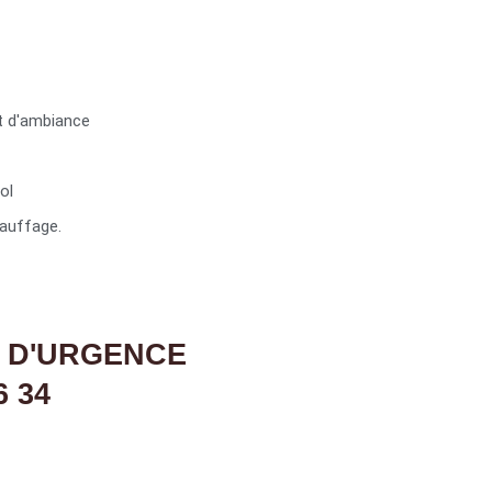
t d'ambiance
ol
auffage.
 D'URGENCE
6 34