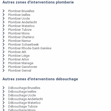
Autres zones d'interventions plomberie
Plombier Bruxelles
Plombier Ixelles
Plombier Uccle
Plombier Anderlecht
Plombier Waterloo
Plombier Tubize
Plombier Mons
Plombier Charleroi
Plombier Namur
Plombier Schaerbeek
Plombier Rhode-Saint-Genèse
Plombier Ath
Plombier Liège
Plombier Arlon
Plombier Manage
Plombier Ganshoren
Plombier Genval
Autres zones d'interventions débouchage
Débouchage Bruxelles
Débouchage Ixelles
Débouchage Uccle
Débouchage Anderlecht
Débouchage Waterloo
Débouchage Tubize
Débouchage Mons