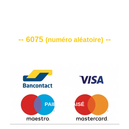
VOTRE CODE DE REMISE -10%
-- 6075
--
(
numéro aléatoire
)
PAIEMENT AISÉ