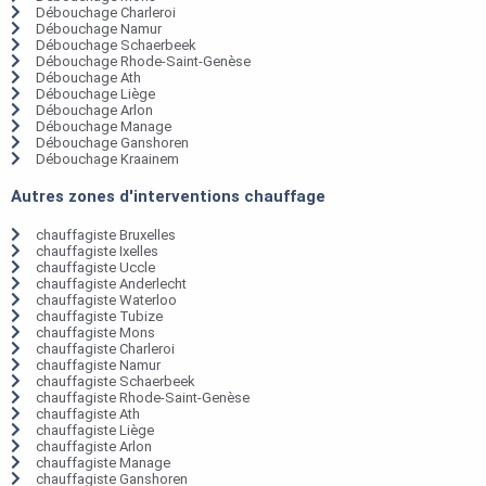
Débouchage Charleroi
Débouchage Namur
Débouchage Schaerbeek
Débouchage Rhode-Saint-Genèse
Débouchage Ath
Débouchage Liège
Débouchage Arlon
Débouchage Manage
Débouchage Ganshoren
Débouchage Kraainem
Autres zones d'interventions chauffage
chauffagiste Bruxelles
chauffagiste Ixelles
chauffagiste Uccle
chauffagiste Anderlecht
chauffagiste Waterloo
chauffagiste Tubize
chauffagiste Mons
chauffagiste Charleroi
chauffagiste Namur
chauffagiste Schaerbeek
chauffagiste Rhode-Saint-Genèse
chauffagiste Ath
chauffagiste Liège
chauffagiste Arlon
chauffagiste Manage
chauffagiste Ganshoren