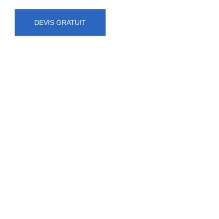
DEVIS GRATUIT
NUMÉRO D'URGENCE
0472 71 86 34