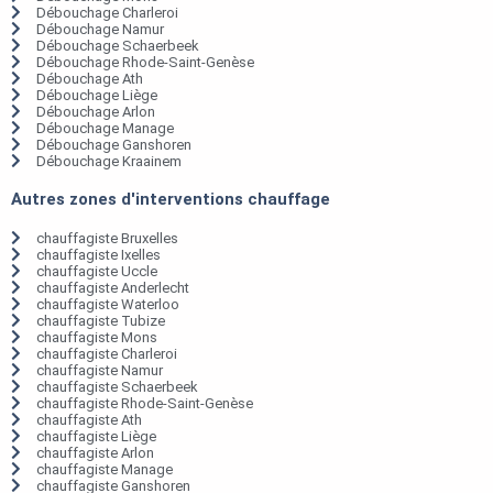
Débouchage Charleroi
Débouchage Namur
Débouchage Schaerbeek
Débouchage Rhode-Saint-Genèse
Débouchage Ath
Débouchage Liège
Débouchage Arlon
Débouchage Manage
Débouchage Ganshoren
Débouchage Kraainem
Autres zones d'interventions chauffage
chauffagiste Bruxelles
chauffagiste Ixelles
chauffagiste Uccle
chauffagiste Anderlecht
chauffagiste Waterloo
chauffagiste Tubize
chauffagiste Mons
chauffagiste Charleroi
chauffagiste Namur
chauffagiste Schaerbeek
chauffagiste Rhode-Saint-Genèse
chauffagiste Ath
chauffagiste Liège
chauffagiste Arlon
chauffagiste Manage
chauffagiste Ganshoren