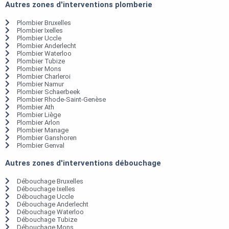
Autres zones d'interventions plomberie
Plombier Bruxelles
Plombier Ixelles
Plombier Uccle
Plombier Anderlecht
Plombier Waterloo
Plombier Tubize
Plombier Mons
Plombier Charleroi
Plombier Namur
Plombier Schaerbeek
Plombier Rhode-Saint-Genèse
Plombier Ath
Plombier Liège
Plombier Arlon
Plombier Manage
Plombier Ganshoren
Plombier Genval
Autres zones d'interventions débouchage
Débouchage Bruxelles
Débouchage Ixelles
Débouchage Uccle
Débouchage Anderlecht
Débouchage Waterloo
Débouchage Tubize
Débouchage Mons