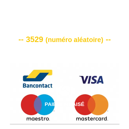
VOTRE CODE DE REMISE -10%
-- 3529
--
(
numéro aléatoire
)
PAIEMENT AISÉ