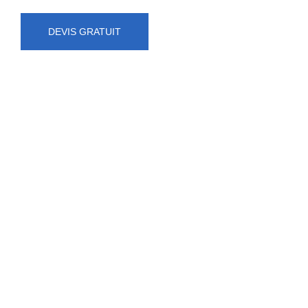
DEVIS GRATUIT
NUMÉRO D'URGENCE
0472 71 86 34