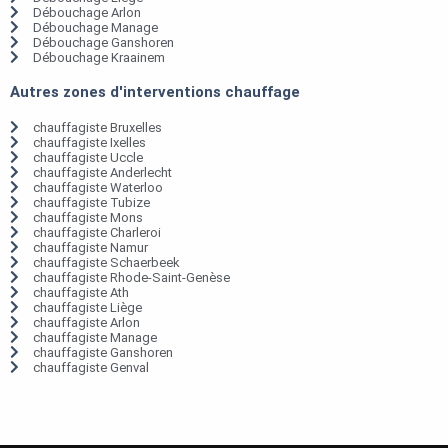
Débouchage Arlon
Débouchage Manage
Débouchage Ganshoren
Débouchage Kraainem
Autres zones d'interventions chauffage
chauffagiste Bruxelles
chauffagiste Ixelles
chauffagiste Uccle
chauffagiste Anderlecht
chauffagiste Waterloo
chauffagiste Tubize
chauffagiste Mons
chauffagiste Charleroi
chauffagiste Namur
chauffagiste Schaerbeek
chauffagiste Rhode-Saint-Genèse
chauffagiste Ath
chauffagiste Liège
chauffagiste Arlon
chauffagiste Manage
chauffagiste Ganshoren
chauffagiste Genval