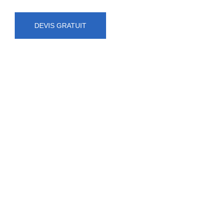
DEVIS GRATUIT
NUMÉRO D'URGENCE
0472 71 86 34