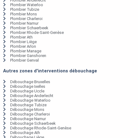
Plombier Anderlecht
Plombier Waterloo
Plombier Tubize
Plombier Mons
Plombier Charleroi
Plombier Namur
Plombier Schaerbeek
Plombier Rhode-Saint-Genèse
Plombier Ath
Plombier Liège
Plombier Arlon
Plombier Manage
Plombier Ganshoren
Plombier Genval
Autres zones d'interventions débouchage
Débouchage Bruxelles
Débouchage Ixelles
Débouchage Uccle
Débouchage Anderlecht
Débouchage Waterloo
Débouchage Tubize
Débouchage Mons
Débouchage Charleroi
Débouchage Namur
Débouchage Schaerbeek
Débouchage Rhode-Saint-Genèse
Débouchage Ath
Débouchage Liège