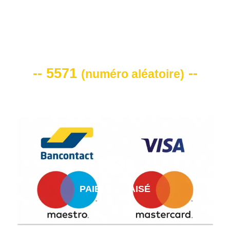
VOTRE CODE DE REMISE -10%
-- 5571
--
(
numéro aléatoire
)
PAIEMENT AISÉ