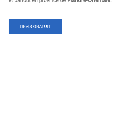
et partout en province de
Flandre-Orientale
.
DEVIS GRATUIT
NUMÉRO D'URGENCE
0472 71 86 34