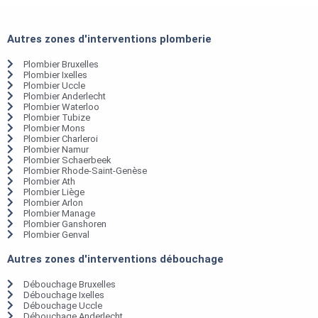
Autres zones d'interventions plomberie
Plombier Bruxelles
Plombier Ixelles
Plombier Uccle
Plombier Anderlecht
Plombier Waterloo
Plombier Tubize
Plombier Mons
Plombier Charleroi
Plombier Namur
Plombier Schaerbeek
Plombier Rhode-Saint-Genèse
Plombier Ath
Plombier Liège
Plombier Arlon
Plombier Manage
Plombier Ganshoren
Plombier Genval
Autres zones d'interventions débouchage
Débouchage Bruxelles
Débouchage Ixelles
Débouchage Uccle
Débouchage Anderlecht