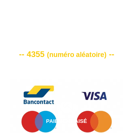
VOTRE CODE DE REMISE -10%
-- 4355
--
(
numéro aléatoire
)
PAIEMENT AISÉ