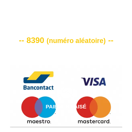
VOTRE CODE DE REMISE -10%
-- 8390
--
(
numéro aléatoire
)
PAIEMENT AISÉ