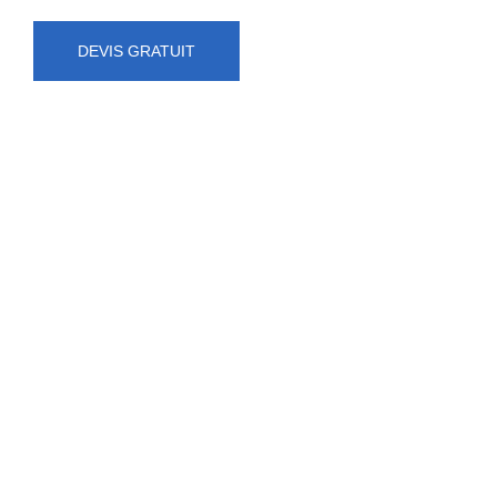
DEVIS GRATUIT
NUMÉRO D'URGENCE
0472 71 86 34