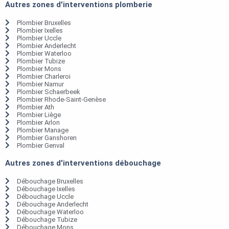
Autres zones d'interventions plomberie
Plombier Bruxelles
Plombier Ixelles
Plombier Uccle
Plombier Anderlecht
Plombier Waterloo
Plombier Tubize
Plombier Mons
Plombier Charleroi
Plombier Namur
Plombier Schaerbeek
Plombier Rhode-Saint-Genèse
Plombier Ath
Plombier Liège
Plombier Arlon
Plombier Manage
Plombier Ganshoren
Plombier Genval
Autres zones d'interventions débouchage
Débouchage Bruxelles
Débouchage Ixelles
Débouchage Uccle
Débouchage Anderlecht
Débouchage Waterloo
Débouchage Tubize
Débouchage Mons