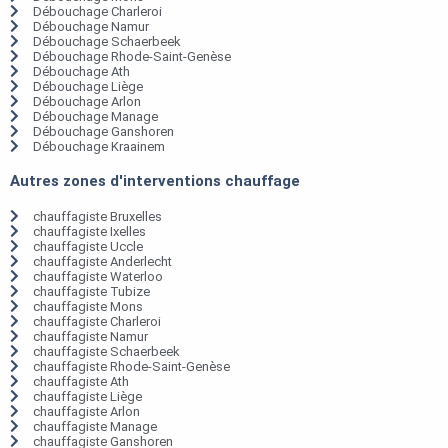
Débouchage Charleroi
Débouchage Namur
Débouchage Schaerbeek
Débouchage Rhode-Saint-Genèse
Débouchage Ath
Débouchage Liège
Débouchage Arlon
Débouchage Manage
Débouchage Ganshoren
Débouchage Kraainem
Autres zones d'interventions chauffage
chauffagiste Bruxelles
chauffagiste Ixelles
chauffagiste Uccle
chauffagiste Anderlecht
chauffagiste Waterloo
chauffagiste Tubize
chauffagiste Mons
chauffagiste Charleroi
chauffagiste Namur
chauffagiste Schaerbeek
chauffagiste Rhode-Saint-Genèse
chauffagiste Ath
chauffagiste Liège
chauffagiste Arlon
chauffagiste Manage
chauffagiste Ganshoren