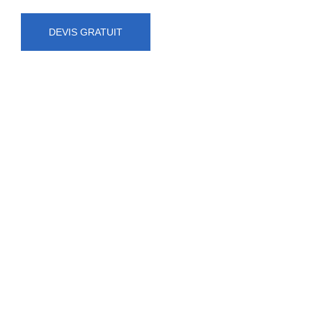
DEVIS GRATUIT
NUMÉRO D'URGENCE
0472 71 86 34