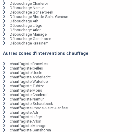
Débouchage Charleroi
Débouchage Namur
Débouchage Schaerbeek
Débouchage Rhode-Saint-Genèse
Débouchage Ath
Débouchage Liège
Débouchage Arlon
Débouchage Manage
Débouchage Ganshoren
Débouchage Kraainem
Autres zones d'interventions chauffage
chauffagiste Bruxelles
chauffagiste Ixelles
chauffagiste Uccle
chauffagiste Anderlecht
chauffagiste Waterloo
chauffagiste Tubize
chauffagiste Mons
chauffagiste Charleroi
chauffagiste Namur
chauffagiste Schaerbeek
chauffagiste Rhode-Saint-Genèse
chauffagiste Ath
chauffagiste Liège
chauffagiste Arlon
chauffagiste Manage
chauffagiste Ganshoren