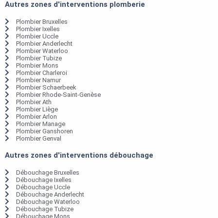
Autres zones d'interventions plomberie
Plombier Bruxelles
Plombier Ixelles
Plombier Uccle
Plombier Anderlecht
Plombier Waterloo
Plombier Tubize
Plombier Mons
Plombier Charleroi
Plombier Namur
Plombier Schaerbeek
Plombier Rhode-Saint-Genèse
Plombier Ath
Plombier Liège
Plombier Arlon
Plombier Manage
Plombier Ganshoren
Plombier Genval
Autres zones d'interventions débouchage
Débouchage Bruxelles
Débouchage Ixelles
Débouchage Uccle
Débouchage Anderlecht
Débouchage Waterloo
Débouchage Tubize
Débouchage Mons