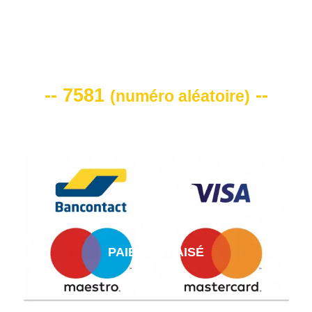
VOTRE CODE DE REMISE -10%
-- 7581
--
(
numéro aléatoire
)
PAIEMENT AISÉ