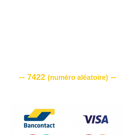
0472 71 86 34
VOTRE CODE DE REMISE -10%
-- 7422
--
(
numéro aléatoire
)