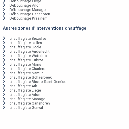
Débouchage Liège
Débouchage Arlon
Débouchage Manage
Débouchage Ganshoren
Débouchage Kraainem
Autres zones d'interventions chauffage
chauffagiste Bruxelles
chauffagiste Ixelles
chauffagiste Uccle
chauffagiste Anderlecht
chauffagiste Waterloo
chauffagiste Tubize
chauffagiste Mons
chauffagiste Charleroi
chauffagiste Namur
chauffagiste Schaerbeek
chauffagiste Rhode-Saint-Genèse
chauffagiste Ath
chauffagiste Liège
chauffagiste Arlon
chauffagiste Manage
chauffagiste Ganshoren
chauffagiste Genval