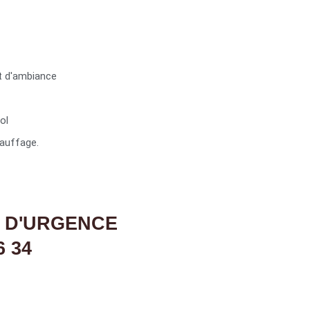
t d'ambiance
ol
auffage.
 D'URGENCE
6 34