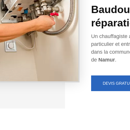
Baudouin
réparat
Un chauffagiste 
particulier et e
dans la commun
de
Namur
.
DEVIS GRATU