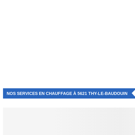
NUMÉRO D'URGENCE
0472 71 86 34
NOS SERVICES EN CHAUFFAGE À 5621 THY-LE-BAUDOUIN