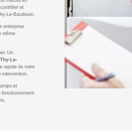
 ou mazout en
 contrôler et
 Thy-Le-Baudouin.
e entreprise
 le même
pel. Un
 Thy-Le-
e rapide de votre
 intervention.
temps et
un fonctionnement
is.