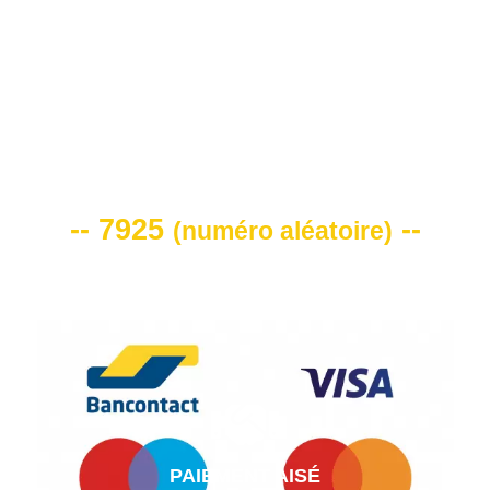
VOTRE CODE DE REMISE -10%
-- 7925
--
(
numéro aléatoire
)
PAIEMENT AISÉ