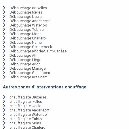
Débouchage Bruxelles
Débouchage Ixelles
Débouchage Uccle
Débouchage Anderlecht
Débouchage Waterloo
Débouchage Tubize
Débouchage Mons
Débouchage Charleroi
Débouchage Namur
Débouchage Schaerbeek
Débouchage Rhode-Saint-Genèse
Débouchage Ath
Débouchage Liège
Débouchage Arlon
Débouchage Manage
Débouchage Ganshoren
Débouchage Kraainem
Autres zones d'interventions chauffage
chauffagiste Bruxelles
chauffagiste Ixelles
chauffagiste Uccle
chauffagiste Anderlecht
chauffagiste Waterloo
chauffagiste Tubize
chauffagiste Mons
chauffagiste Charleroi