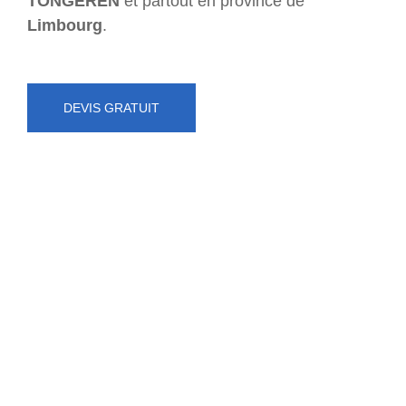
TONGEREN
et partout en province de
Limbourg
.
DEVIS GRATUIT
NUMÉRO D'URGENCE
0472 71 86 34