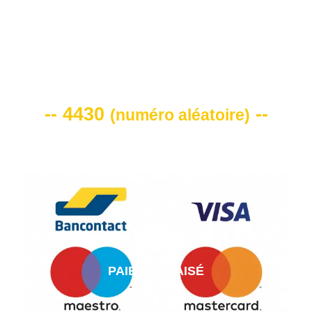
VOTRE CODE DE REMISE -10%
-- 4430
--
(
numéro aléatoire
)
PAIEMENT AISÉ