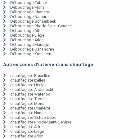
Débouchage Tubize
Débouchage Mons
Débouchage Charleroi
Débouchage Namur
Débouchage Schaerbeek
Débouchage Rhode-Saint-Genèse
Débouchage Ath
Débouchage Liège
Débouchage Arlon
Débouchage Manage
Débouchage Ganshoren
Débouchage Kraainem
Autres zones d'interventions chauffage
chauffagiste Bruxelles
chauffagiste Ixelles
chauffagiste Uccle
chauffagiste Anderlecht
chauffagiste Waterloo
chauffagiste Tubize
chauffagiste Mons
chauffagiste Charleroi
chauffagiste Namur
chauffagiste Schaerbeek
chauffagiste Rhode-Saint-Genèse
chauffagiste Ath
chauffagiste Liège
chauffagiste Arlon