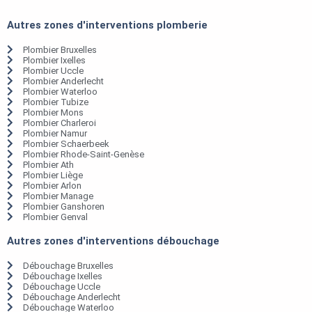
Autres zones d'interventions plomberie
Plombier Bruxelles
Plombier Ixelles
Plombier Uccle
Plombier Anderlecht
Plombier Waterloo
Plombier Tubize
Plombier Mons
Plombier Charleroi
Plombier Namur
Plombier Schaerbeek
Plombier Rhode-Saint-Genèse
Plombier Ath
Plombier Liège
Plombier Arlon
Plombier Manage
Plombier Ganshoren
Plombier Genval
Autres zones d'interventions débouchage
Débouchage Bruxelles
Débouchage Ixelles
Débouchage Uccle
Débouchage Anderlecht
Débouchage Waterloo