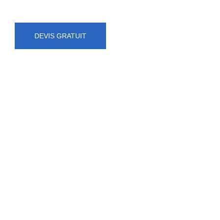
DEVIS GRATUIT
NUMÉRO D'URGENCE
0472 71 86 34