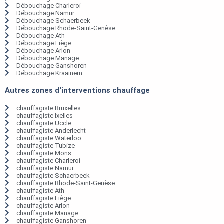
Débouchage Charleroi
Débouchage Namur
Débouchage Schaerbeek
Débouchage Rhode-Saint-Genèse
Débouchage Ath
Débouchage Liège
Débouchage Arlon
Débouchage Manage
Débouchage Ganshoren
Débouchage Kraainem
Autres zones d'interventions chauffage
chauffagiste Bruxelles
chauffagiste Ixelles
chauffagiste Uccle
chauffagiste Anderlecht
chauffagiste Waterloo
chauffagiste Tubize
chauffagiste Mons
chauffagiste Charleroi
chauffagiste Namur
chauffagiste Schaerbeek
chauffagiste Rhode-Saint-Genèse
chauffagiste Ath
chauffagiste Liège
chauffagiste Arlon
chauffagiste Manage
chauffagiste Ganshoren