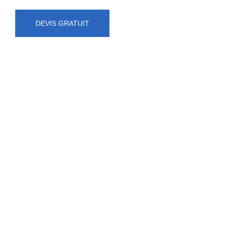
DEVIS GRATUIT
NUMÉRO D'URGENCE
0472 71 86 34