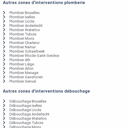
Autres zones d'interventions plomberie
Plombier Bruxelles
Plombier Ixelles
Plombier Uccle
Plombier Anderlecht
Plombier Waterloo
Plombier Tubize
Plombier Mons
Plombier Charleroi
Plombier Namur
Plombier Schaerbeek
Plombier Rhode-Saint-Genèse
Plombier Ath
Plombier Liège
Plombier Arlon
Plombier Manage
Plombier Ganshoren
Plombier Genval
Autres zones d'interventions débouchage
Débouchage Bruxelles
Débouchage Ixelles
Débouchage Uccle
Débouchage Anderlecht
Débouchage Waterloo
Débouchage Tubize
Débouchage Mons