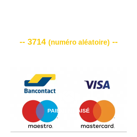
VOTRE CODE DE REMISE -10%
-- 3714
--
(
numéro aléatoire
)
PAIEMENT AISÉ