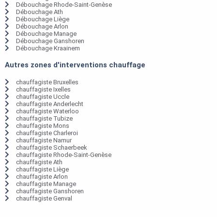
Débouchage Rhode-Saint-Genèse
Débouchage Ath
Débouchage Liège
Débouchage Arlon
Débouchage Manage
Débouchage Ganshoren
Débouchage Kraainem
Autres zones d'interventions chauffage
chauffagiste Bruxelles
chauffagiste Ixelles
chauffagiste Uccle
chauffagiste Anderlecht
chauffagiste Waterloo
chauffagiste Tubize
chauffagiste Mons
chauffagiste Charleroi
chauffagiste Namur
chauffagiste Schaerbeek
chauffagiste Rhode-Saint-Genèse
chauffagiste Ath
chauffagiste Liège
chauffagiste Arlon
chauffagiste Manage
chauffagiste Ganshoren
chauffagiste Genval