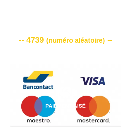
VOTRE CODE DE REMISE -10%
-- 4739
--
(
numéro aléatoire
)
PAIEMENT AISÉ