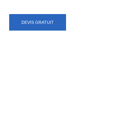
DEVIS GRATUIT
NUMÉRO D'URGENCE
0472 71 86 34