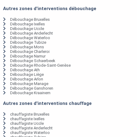
Autres zones d'interventions débouchage
Débouchage Bruxelles
Débouchage Ixelles
Débouchage Uccle
Débouchage Anderlecht
Débouchage Waterloo
Débouchage Tubize
Débouchage Mons
Débouchage Charleroi
Débouchage Namur
Débouchage Schaerbeek
Débouchage Rhode-Saint-Genèse
Débouchage Ath
Débouchage Liège
Débouchage Arlon
Débouchage Manage
Débouchage Ganshoren
Débouchage Kraainem
Autres zones d'interventions chauffage
chauffagiste Bruxelles
chauffagiste Ixelles
chauffagiste Uccle
chauffagiste Anderlecht
chauffagiste Waterloo