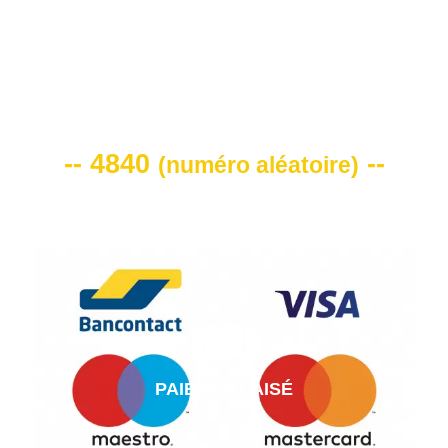
VOTRE CODE DE REMISE -10%
-- 4840
--
(
numéro aléatoire
)
PAIEMENT AISÉ