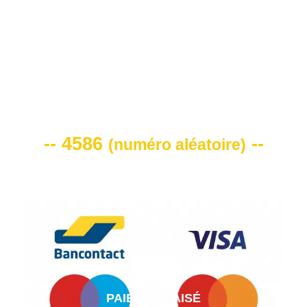
VOTRE CODE DE REMISE -10%
-- 4586
--
(
numéro aléatoire
)
PAIEMENT AISÉ