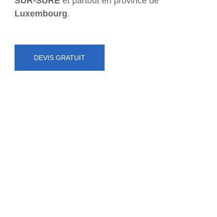
SUR-SÛRE
et partout en province de
Luxembourg
.
DEVIS GRATUIT
NUMÉRO D'URGENCE
0472 71 86 34