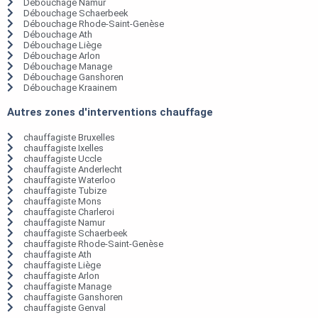
Débouchage Namur
Débouchage Schaerbeek
Débouchage Rhode-Saint-Genèse
Débouchage Ath
Débouchage Liège
Débouchage Arlon
Débouchage Manage
Débouchage Ganshoren
Débouchage Kraainem
Autres zones d'interventions chauffage
chauffagiste Bruxelles
chauffagiste Ixelles
chauffagiste Uccle
chauffagiste Anderlecht
chauffagiste Waterloo
chauffagiste Tubize
chauffagiste Mons
chauffagiste Charleroi
chauffagiste Namur
chauffagiste Schaerbeek
chauffagiste Rhode-Saint-Genèse
chauffagiste Ath
chauffagiste Liège
chauffagiste Arlon
chauffagiste Manage
chauffagiste Ganshoren
chauffagiste Genval