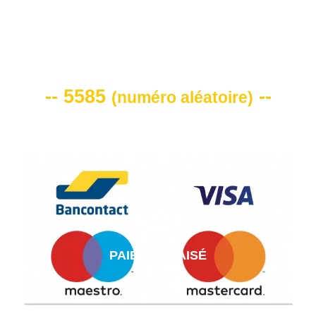
VOTRE CODE DE REMISE -10%
-- 5585
--
(
numéro aléatoire
)
PAIEMENT AISÉ