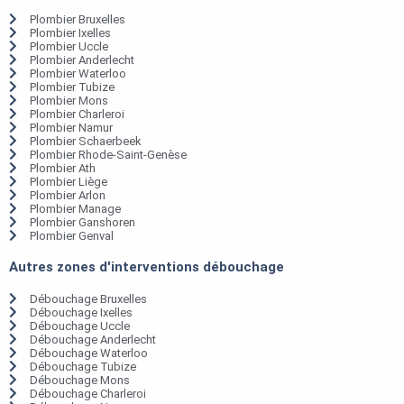
Plombier Bruxelles
Plombier Ixelles
Plombier Uccle
Plombier Anderlecht
Plombier Waterloo
Plombier Tubize
Plombier Mons
Plombier Charleroi
Plombier Namur
Plombier Schaerbeek
Plombier Rhode-Saint-Genèse
Plombier Ath
Plombier Liège
Plombier Arlon
Plombier Manage
Plombier Ganshoren
Plombier Genval
Autres zones d'interventions débouchage
Débouchage Bruxelles
Débouchage Ixelles
Débouchage Uccle
Débouchage Anderlecht
Débouchage Waterloo
Débouchage Tubize
Débouchage Mons
Débouchage Charleroi