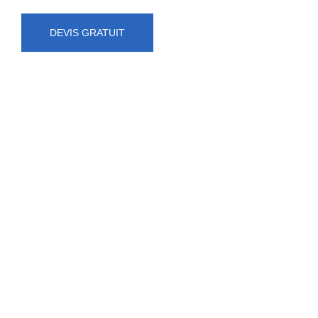
DEVIS GRATUIT
NUMÉRO D'URGENCE
0472 71 86 34