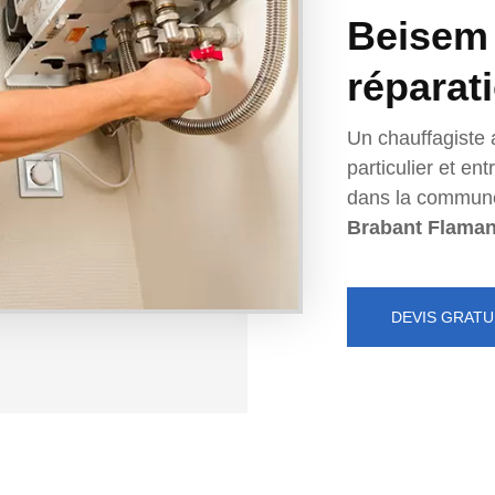
Beisem -
réparat
Un chauffagiste 
particulier et e
dans la commun
Brabant Flama
DEVIS GRATU