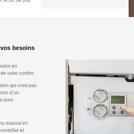
 et ce, de jour
 vos besoins
soins en
de votre confort.
ion qui n'est pas
soin d’un
at pour
 ou mazout en
 contrôler et