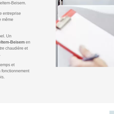
 Veltem-Beisem.
e entreprise
 le même
pel. Un
eltem-Beisem
en
tre chaudière et
.
temps et
un fonctionnement
is.