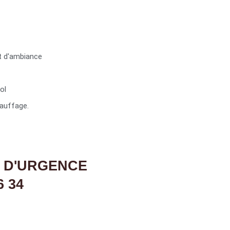
t d'ambiance
ol
auffage.
 D'URGENCE
6 34