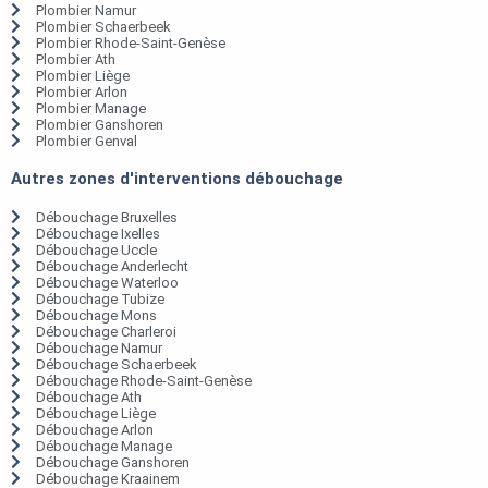
Plombier Namur
Plombier Schaerbeek
Plombier Rhode-Saint-Genèse
Plombier Ath
Plombier Liège
Plombier Arlon
Plombier Manage
Plombier Ganshoren
Plombier Genval
Autres zones d'interventions débouchage
Débouchage Bruxelles
Débouchage Ixelles
Débouchage Uccle
Débouchage Anderlecht
Débouchage Waterloo
Débouchage Tubize
Débouchage Mons
Débouchage Charleroi
Débouchage Namur
Débouchage Schaerbeek
Débouchage Rhode-Saint-Genèse
Débouchage Ath
Débouchage Liège
Débouchage Arlon
Débouchage Manage
Débouchage Ganshoren
Débouchage Kraainem