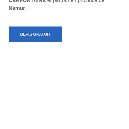
CERFONTAINE
et partout en province de
Namur
.
DEVIS GRATUIT
NUMÉRO D'URGENCE
0472 71 86 34