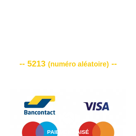
VOTRE CODE DE REMISE -10%
-- 5213
--
(
numéro aléatoire
)
PAIEMENT AISÉ