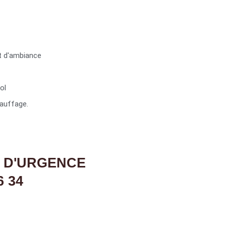
t d'ambiance
ol
auffage.
 D'URGENCE
6 34