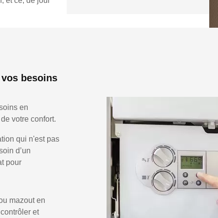
 et ce, de jour
 vos besoins
esoins en
de votre confort.
ion qui n'est pas
soin d’un
at pour
 ou mazout en
 contrôler et