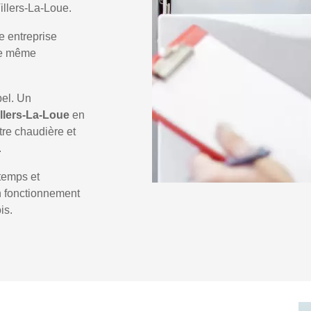
illers-La-Loue.
e entreprise
 le même
pel. Un
illers-La-Loue
en
tre chaudière et
.
temps et
un fonctionnement
is.