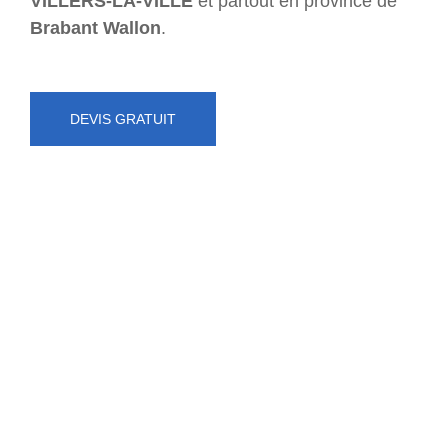
VILLERS-LA-VILLE
et partout en province de
Brabant Wallon
.
DEVIS GRATUIT
NUMÉRO D'URGENCE
0472 71 86 34