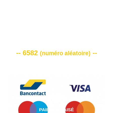
VOTRE CODE DE REMISE -10%
-- 6582
--
(
numéro aléatoire
)
PAIEMENT AISÉ