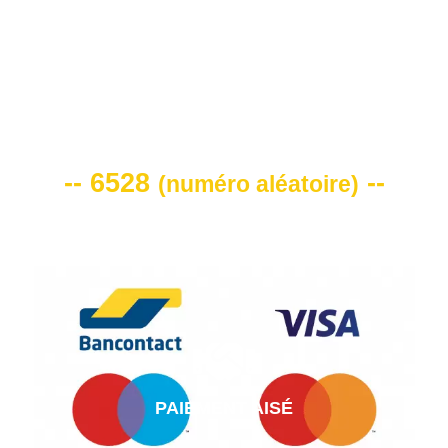
VOTRE CODE DE REMISE -10%
-- 6528
--
(
numéro aléatoire
)
PAIEMENT AISÉ