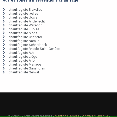
Autres zones d'interventions chauffage
chauffagiste Bruxelles
chauffagiste Ixelles
chauffagiste Uccle
chauffagiste Anderlecht
chauffagiste Waterloo
chauffagiste Tubize
chauffagiste Mons
chauffagiste Charleroi
chauffagiste Namur
chauffagiste Schaerbeek
chauffagiste Rhode-Saint-Genèse
chauffagiste Ath
chauffagiste Liège
chauffagiste Arlon
chauffagiste Manage
chauffagiste Ganshoren
chauffagiste Genval
@Plomby - Tous droits réservés -
Mentions légales
-
Plombier Belgique
-