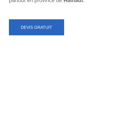
partout en province de
Hainaut
.
DEVIS GRATUIT
NUMÉRO D'URGENCE
0472 71 86 34