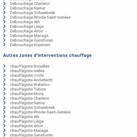
Débouchage Charleroi
Débouchage Namur
Débouchage Schaerbeek
Débouchage Rhode-Saint-Genèse
Débouchage Ath
Débouchage Liège
Débouchage Arlon
Débouchage Manage
Débouchage Ganshoren
Débouchage Kraainem
Autres zones d'interventions chauffage
chauffagiste Bruxelles
chauffagiste Ixelles
chauffagiste Uccle
chauffagiste Anderlecht
chauffagiste Waterloo
chauffagiste Tubize
chauffagiste Mons
chauffagiste Charleroi
chauffagiste Namur
chauffagiste Schaerbeek
chauffagiste Rhode-Saint-Genèse
chauffagiste Ath
chauffagiste Liège
chauffagiste Arlon
chauffagiste Manage
chauffagiste Ganshoren