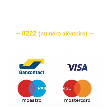
VOTRE CODE DE REMISE -10%
-- 8222
--
(
numéro aléatoire
)
PAIEMENT AISÉ