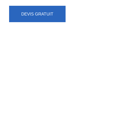
DEVIS GRATUIT
NUMÉRO D'URGENCE
0472 71 86 34