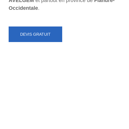
AVELGEM
et partout en province de
Flandre-
Occidentale
.
DEVIS GRATUIT
NUMÉRO D'URGENCE
0472 71 86 34