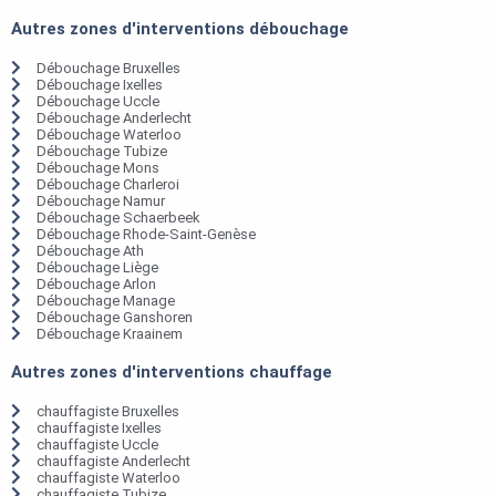
Autres zones d'interventions débouchage
Débouchage Bruxelles
Débouchage Ixelles
Débouchage Uccle
Débouchage Anderlecht
Débouchage Waterloo
Débouchage Tubize
Débouchage Mons
Débouchage Charleroi
Débouchage Namur
Débouchage Schaerbeek
Débouchage Rhode-Saint-Genèse
Débouchage Ath
Débouchage Liège
Débouchage Arlon
Débouchage Manage
Débouchage Ganshoren
Débouchage Kraainem
Autres zones d'interventions chauffage
chauffagiste Bruxelles
chauffagiste Ixelles
chauffagiste Uccle
chauffagiste Anderlecht
chauffagiste Waterloo
chauffagiste Tubize