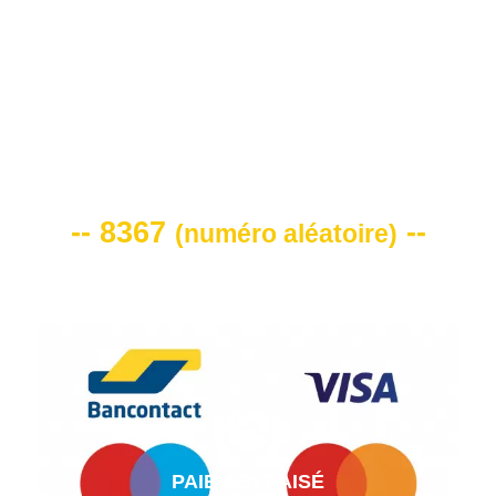
VOTRE CODE DE REMISE -10%
-- 8367
--
(
numéro aléatoire
)
PAIEMENT AISÉ