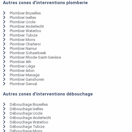
Autres zones d'interventions plomberie
Plombier Bruxelles
Plombier Ixelles
Plombier Uccle
Plombier Anderlecht
Plombier Waterloo
Plombier Tubize
Plombier Mons
Plombier Charleroi
Plombier Namur
Plombier Schaerbeek
Plombier Rhode-Saint-Genèse
Plombier Ath
Plombier Liège
Plombier Arlon
Plombier Manage
Plombier Ganshoren
Plombier Genval
Autres zones d'interventions débouchage
Débouchage Bruxelles
Débouchage Ixelles
Débouchage Uccle
Débouchage Anderlecht
Débouchage Waterloo
Débouchage Tubize
Débouchage Mons