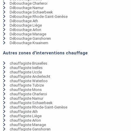
Débouchage Charleroi
Débouchage Namur
Débouchage Schaerbeek
Débouchage Rhode-Saint-Genèse
Débouchage Ath
Débouchage Liège
Débouchage Arlon
Débouchage Manage
Débouchage Ganshoren
Débouchage Kraainem
Autres zones d'interventions chauffage
chauffagiste Bruxelles
chauffagiste Ixelles
chauffagiste Uccle
chauffagiste Anderlecht
chauffagiste Waterloo
chauffagiste Tubize
chauffagiste Mons
chauffagiste Charleroi
chauffagiste Namur
chauffagiste Schaerbeek
chauffagiste Rhode-Saint-Genèse
chauffagiste Ath
chauffagiste Liège
chauffagiste Arlon
chauffagiste Manage
chauffagiste Ganshoren