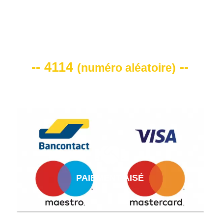
VOTRE CODE DE REMISE -10%
-- 4114
--
(
numéro aléatoire
)
PAIEMENT AISÉ