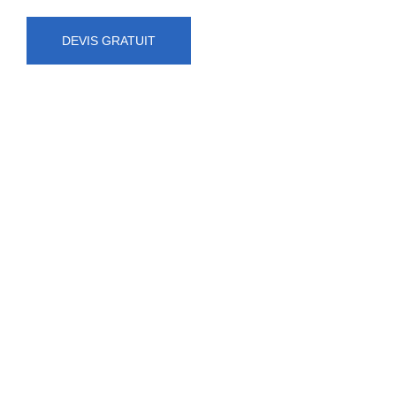
DEVIS GRATUIT
NUMÉRO D'URGENCE
0472 71 86 34