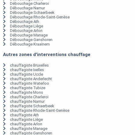
Débouchage Charleroi
Débouchage Namur
Débouchage Schaerbeek
Débouchage Rhode-Saint-Genèse
Débouchage Ath
Débouchage Liège
Débouchage Arlon
Débouchage Manage
Débouchage Ganshoren
Débouchage Kraainem
Autres zones d'interventions chauffage
chauffagiste Bruxelles
chauffagiste Ixelles
chauffagiste Uccle
chauffagiste Anderlecht
chauffagiste Waterloo
chauffagiste Tubize
chauffagiste Mons
chauffagiste Charleroi
chauffagiste Namur
chauffagiste Schaerbeek
chauffagiste Rhode-Saint-Genèse
chauffagiste Ath
chauffagiste Liège
chauffagiste Arlon
chauffagiste Manage
chauffagiste Ganshoren