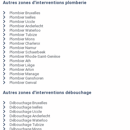
Autres zones d'interventions plomberie
Plombier Bruxelles
Plombier Ixelles
Plombier Uccle
Plombier Anderlecht
Plombier Waterloo
Plombier Tubize
Plombier Mons
Plombier Charleroi
Plombier Namur
Plombier Schaerbeek
Plombier Rhode-Saint-Genèse
Plombier Ath
Plombier Liège
Plombier Arlon
Plombier Manage
Plombier Ganshoren
Plombier Genval
Autres zones d'interventions débouchage
Débouchage Bruxelles
Débouchage Ixelles
Débouchage Uccle
Débouchage Anderlecht
Débouchage Waterloo
Débouchage Tubize
Débouchage Mons