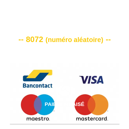
VOTRE CODE DE REMISE -10%
-- 8072
--
(
numéro aléatoire
)
PAIEMENT AISÉ