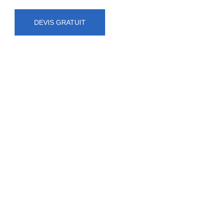
DEVIS GRATUIT
NUMÉRO D'URGENCE
0472 71 86 34