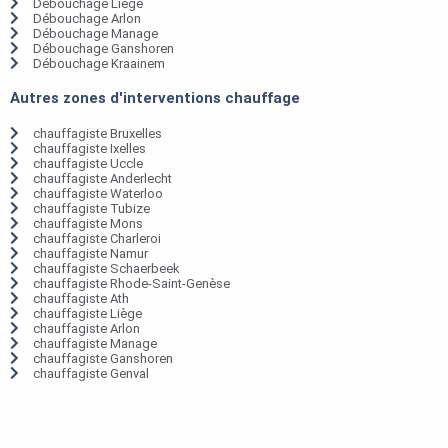
Débouchage Liège
Débouchage Arlon
Débouchage Manage
Débouchage Ganshoren
Débouchage Kraainem
Autres zones d'interventions chauffage
chauffagiste Bruxelles
chauffagiste Ixelles
chauffagiste Uccle
chauffagiste Anderlecht
chauffagiste Waterloo
chauffagiste Tubize
chauffagiste Mons
chauffagiste Charleroi
chauffagiste Namur
chauffagiste Schaerbeek
chauffagiste Rhode-Saint-Genèse
chauffagiste Ath
chauffagiste Liège
chauffagiste Arlon
chauffagiste Manage
chauffagiste Ganshoren
chauffagiste Genval