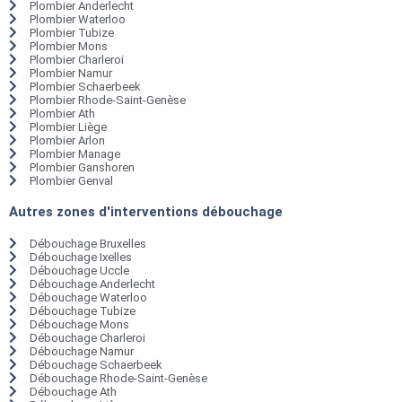
Plombier Anderlecht
Plombier Waterloo
Plombier Tubize
Plombier Mons
Plombier Charleroi
Plombier Namur
Plombier Schaerbeek
Plombier Rhode-Saint-Genèse
Plombier Ath
Plombier Liège
Plombier Arlon
Plombier Manage
Plombier Ganshoren
Plombier Genval
Autres zones d'interventions débouchage
Débouchage Bruxelles
Débouchage Ixelles
Débouchage Uccle
Débouchage Anderlecht
Débouchage Waterloo
Débouchage Tubize
Débouchage Mons
Débouchage Charleroi
Débouchage Namur
Débouchage Schaerbeek
Débouchage Rhode-Saint-Genèse
Débouchage Ath