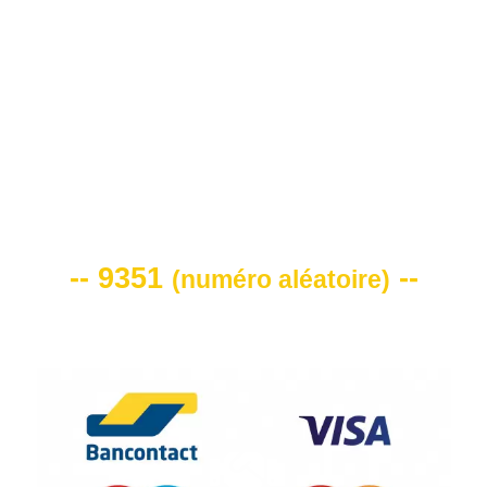
0472 71 86 34
VOTRE CODE DE REMISE -10%
-- 9351
--
(
numéro aléatoire
)