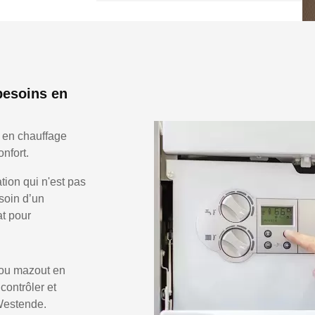
besoins en
 en chauffage
nfort.
ion qui n'est pas
soin d’un
at pour
 ou mazout en
 contrôler et
 Westende.