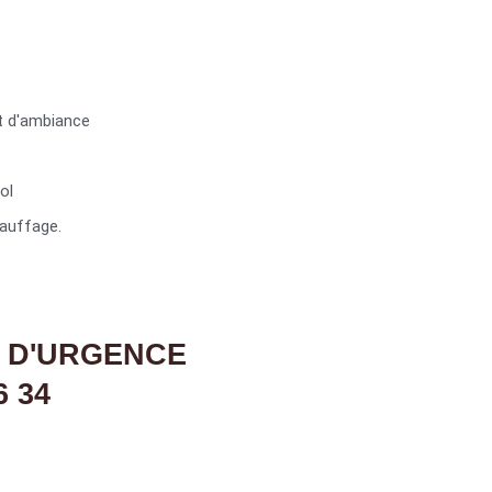
t d'ambiance
ol
auffage.
 D'URGENCE
6 34