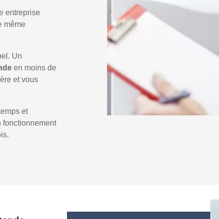
e entreprise
 le même
pel. Un
ende
en moins de
ière et vous
temps et
un fonctionnement
is.