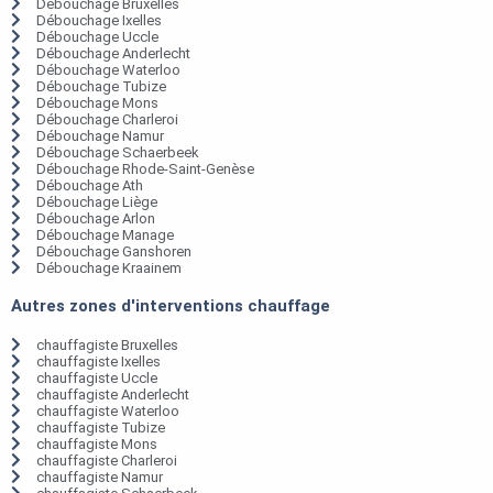
Débouchage Bruxelles
Débouchage Ixelles
Débouchage Uccle
Débouchage Anderlecht
Débouchage Waterloo
Débouchage Tubize
Débouchage Mons
Débouchage Charleroi
Débouchage Namur
Débouchage Schaerbeek
Débouchage Rhode-Saint-Genèse
Débouchage Ath
Débouchage Liège
Débouchage Arlon
Débouchage Manage
Débouchage Ganshoren
Débouchage Kraainem
Autres zones d'interventions chauffage
chauffagiste Bruxelles
chauffagiste Ixelles
chauffagiste Uccle
chauffagiste Anderlecht
chauffagiste Waterloo
chauffagiste Tubize
chauffagiste Mons
chauffagiste Charleroi
chauffagiste Namur