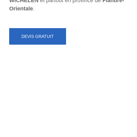
WICHELEN
et partout en province de
Flandre-
Orientale
.
DEVIS GRATUIT
NUMÉRO D'URGENCE
0472 71 86 34