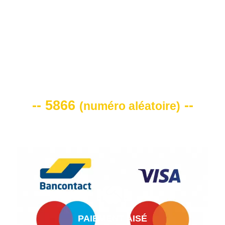
VOTRE CODE DE REMISE -10%
-- 5866
--
(
numéro aléatoire
)
PAIEMENT AISÉ