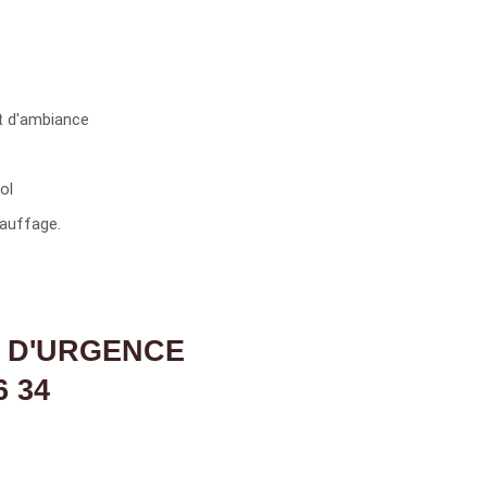
t d'ambiance
ol
auffage.
 D'URGENCE
6 34