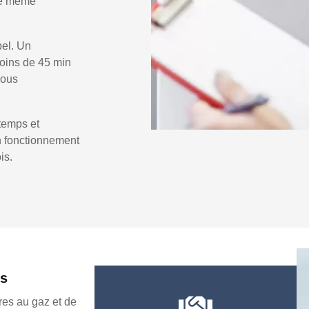
 le même
pel. Un
oins de 45 min
vous
temps et
un fonctionnement
is.
rs
es au gaz et de