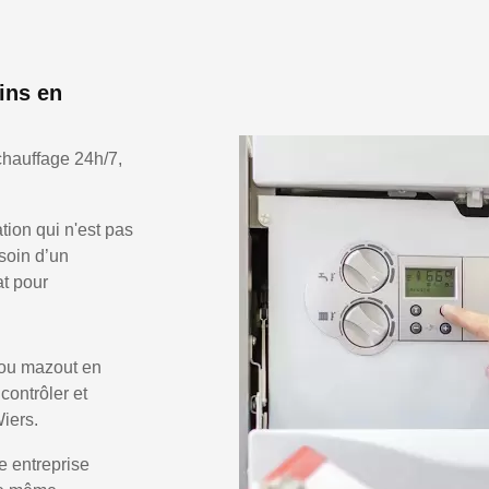
ins en
chauffage 24h/7,
ion qui n'est pas
soin d’un
at pour
 ou mazout en
 contrôler et
iers.
e entreprise