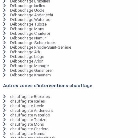
Débouchage Bruxelles
Débouchage Ixelles
Débouchage Uccle
Débouchage Anderlecht
Débouchage Waterloo
Débouchage Tubize
Débouchage Mons
Débouchage Charleroi
Débouchage Namur
Débouchage Schaerbeek
Débouchage Rhode-Saint-Genèse
Débouchage Ath
Débouchage Liège
Débouchage Arlon
Débouchage Manage
Débouchage Ganshoren
Débouchage Kraainem
Autres zones d'interventions chauffage
chauffagiste Bruxelles
chauffagiste Ixelles
chauffagiste Uccle
chauffagiste Anderlecht
chauffagiste Waterloo
chauffagiste Tubize
chauffagiste Mons
chauffagiste Charleroi
chauffagiste Namur