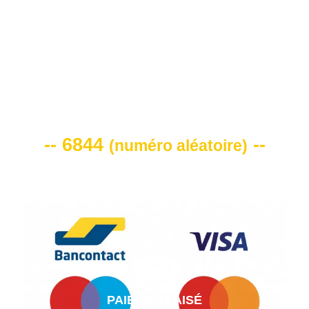
VOTRE CODE DE REMISE -10%
-- 6844
--
(
numéro aléatoire
)
PAIEMENT AISÉ