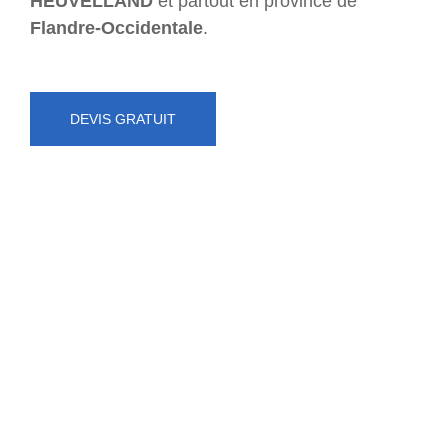
HEUVELLAND
et partout en province de
Flandre-Occidentale
.
DEVIS GRATUIT
NUMÉRO D'URGENCE
0472 71 86 34