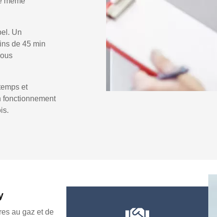
 le même
pel. Un
ins de 45 min
vous
temps et
un fonctionnement
is.
y
es au gaz et de