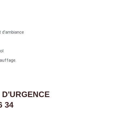
t d'ambiance
ol
auffage.
 D'URGENCE
6 34