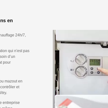
ins en
hauffage 24h/7,
ion qui n'est pas
soin d’un
at pour
 ou mazout en
 contrôler et
itry.
e entreprise