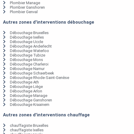
Plombier Manage
Plombier Ganshoren
Plombier Genval
Autres zones d'interventions débouchage
Débouchage Bruxelles
Débouchage Ixelles
Débouchage Uccle
Débouchage Anderlecht
Débouchage Waterloo
Débouchage Tubize
Débouchage Mons
Débouchage Charleroi
Débouchage Namur
Débouchage Schaerbeek
Débouchage Rhode-Saint-Genèse
Débouchage Ath
Débouchage Liège
Débouchage Arlon
Débouchage Manage
Débouchage Ganshoren
Débouchage Kraainem
Autres zones d'interventions chauffage
chauffagiste Bruxelles
chauffagiste Ixelles