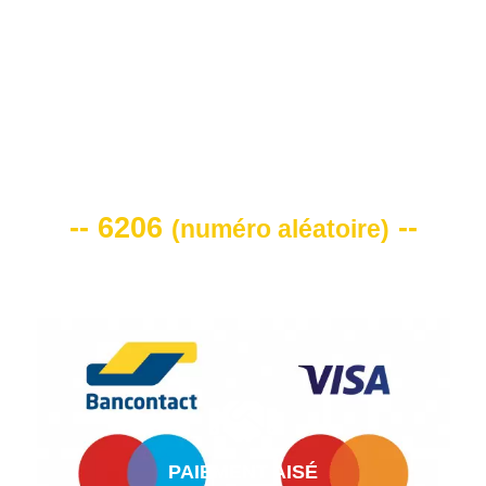
VOTRE CODE DE REMISE -10%
-- 6206
--
(
numéro aléatoire
)
PAIEMENT AISÉ