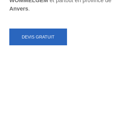
WOMMELGEM
et partout en province de
Anvers
.
DEVIS GRATUIT
NUMÉRO D'URGENCE
0472 71 86 34