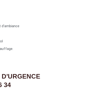
t d'ambiance
ol
auffage.
 D'URGENCE
6 34