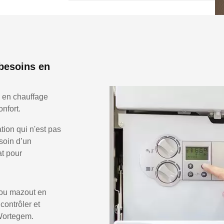
besoins en
 en chauffage
nfort.
ion qui n'est pas
soin d’un
at pour
 ou mazout en
 contrôler et
 Wortegem.