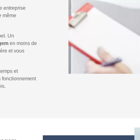
e entreprise
 le même
pel. Un
egem
en moins de
ière et vous
temps et
un fonctionnement
is.