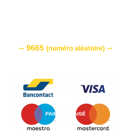
VOTRE CODE DE REMISE -10%
-- 9665
--
(
numéro aléatoire
)
PAIEMENT AISÉ