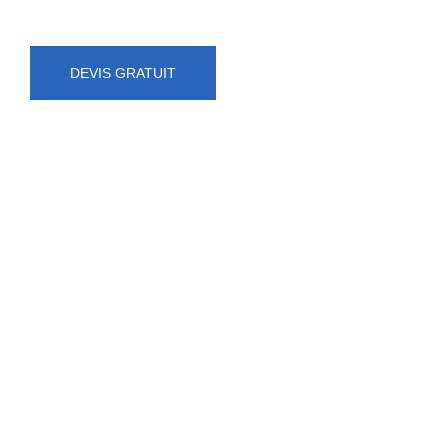
DEVIS GRATUIT
NUMÉRO D'URGENCE
0472 71 86 34