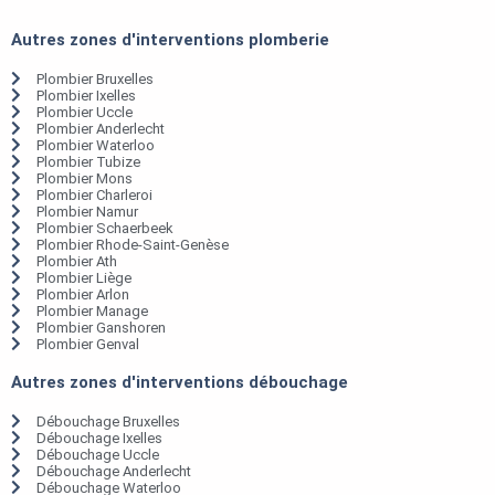
Autres zones d'interventions plomberie
Plombier Bruxelles
Plombier Ixelles
Plombier Uccle
Plombier Anderlecht
Plombier Waterloo
Plombier Tubize
Plombier Mons
Plombier Charleroi
Plombier Namur
Plombier Schaerbeek
Plombier Rhode-Saint-Genèse
Plombier Ath
Plombier Liège
Plombier Arlon
Plombier Manage
Plombier Ganshoren
Plombier Genval
Autres zones d'interventions débouchage
Débouchage Bruxelles
Débouchage Ixelles
Débouchage Uccle
Débouchage Anderlecht
Débouchage Waterloo