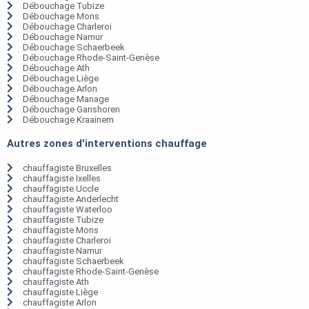
Débouchage Tubize
Débouchage Mons
Débouchage Charleroi
Débouchage Namur
Débouchage Schaerbeek
Débouchage Rhode-Saint-Genèse
Débouchage Ath
Débouchage Liège
Débouchage Arlon
Débouchage Manage
Débouchage Ganshoren
Débouchage Kraainem
Autres zones d'interventions chauffage
chauffagiste Bruxelles
chauffagiste Ixelles
chauffagiste Uccle
chauffagiste Anderlecht
chauffagiste Waterloo
chauffagiste Tubize
chauffagiste Mons
chauffagiste Charleroi
chauffagiste Namur
chauffagiste Schaerbeek
chauffagiste Rhode-Saint-Genèse
chauffagiste Ath
chauffagiste Liège
chauffagiste Arlon