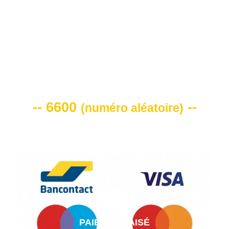
VOTRE CODE DE REMISE -10%
-- 6600
--
(
numéro aléatoire
)
PAIEMENT AISÉ