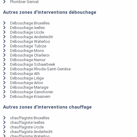
Plombier Genval
Autres zones d'interventions débouchage
Débouchage Bruxelles
Débouchage Ixelles
Débouchage Uccle
Débouchage Anderlecht
Débouchage Waterloo
Débouchage Tubize
Débouchage Mons
Débouchage Charleroi
Débouchage Namur
Débouchage Schaerbeek
Débouchage Rhode-Saint-Genèse
Débouchage Ath
Débouchage Liège
Débouchage Arlon
Débouchage Manage
Débouchage Ganshoren
Débouchage Kraainem
Autres zones d'interventions chauffage
chauffagiste Bruxelles
chauffagiste Ixelles
chauffagiste Uccle
chauffagiste Anderlecht
chauffagiste Waterloo