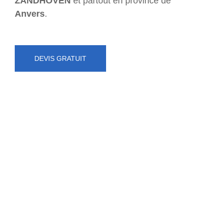
ZANDHOVEN
et partout en province de
Anvers
.
DEVIS GRATUIT
NUMÉRO D'URGENCE
0472 71 86 34