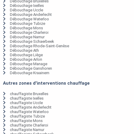
Débouchage Bruxelles
Débouchage Ixelles
Débouchage Uccle
Débouchage Anderlecht
Débouchage Waterloo
Débouchage Tubize
Débouchage Mons
Débouchage Charleroi
Débouchage Namur
Débouchage Schaerbeek
Débouchage Rhode-Saint-Genèse
Débouchage Ath
Débouchage Liège
Débouchage Arlon
Débouchage Manage
Débouchage Ganshoren
Débouchage Kraainem
Autres zones d'interventions chauffage
chauffagiste Bruxelles
chauffagiste Ixelles
chauffagiste Uccle
chauffagiste Anderlecht
chauffagiste Waterloo
chauffagiste Tubize
chauffagiste Mons
chauffagiste Charleroi
chauffagiste Namur