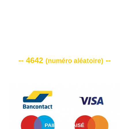
VOTRE CODE DE REMISE -10%
-- 4642
--
(
numéro aléatoire
)
PAIEMENT AISÉ