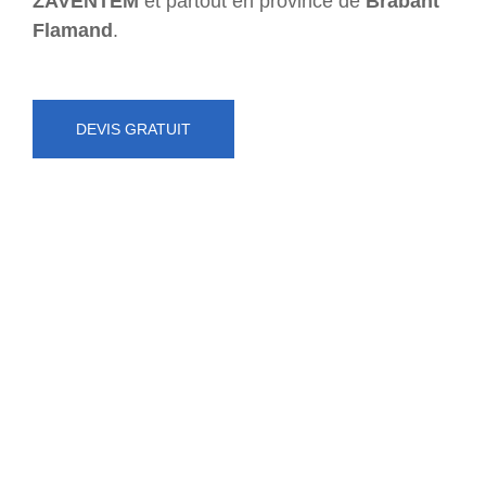
ZAVENTEM
et partout en province de
Brabant
Flamand
.
DEVIS GRATUIT
NUMÉRO D'URGENCE
0472 71 86 34