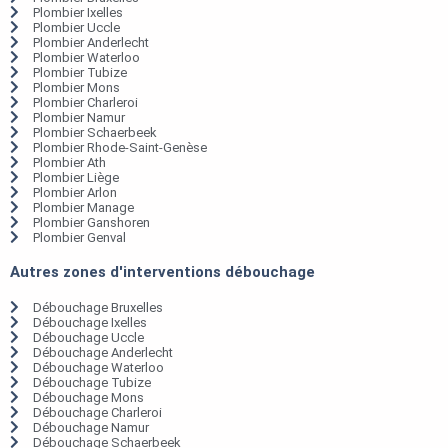
Plombier Ixelles
Plombier Uccle
Plombier Anderlecht
Plombier Waterloo
Plombier Tubize
Plombier Mons
Plombier Charleroi
Plombier Namur
Plombier Schaerbeek
Plombier Rhode-Saint-Genèse
Plombier Ath
Plombier Liège
Plombier Arlon
Plombier Manage
Plombier Ganshoren
Plombier Genval
Autres zones d'interventions débouchage
Débouchage Bruxelles
Débouchage Ixelles
Débouchage Uccle
Débouchage Anderlecht
Débouchage Waterloo
Débouchage Tubize
Débouchage Mons
Débouchage Charleroi
Débouchage Namur
Débouchage Schaerbeek