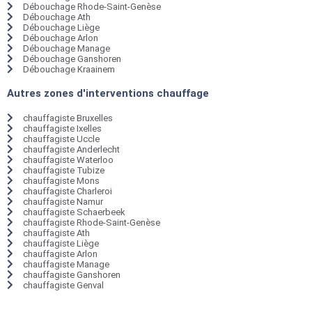
Débouchage Rhode-Saint-Genèse
Débouchage Ath
Débouchage Liège
Débouchage Arlon
Débouchage Manage
Débouchage Ganshoren
Débouchage Kraainem
Autres zones d'interventions chauffage
chauffagiste Bruxelles
chauffagiste Ixelles
chauffagiste Uccle
chauffagiste Anderlecht
chauffagiste Waterloo
chauffagiste Tubize
chauffagiste Mons
chauffagiste Charleroi
chauffagiste Namur
chauffagiste Schaerbeek
chauffagiste Rhode-Saint-Genèse
chauffagiste Ath
chauffagiste Liège
chauffagiste Arlon
chauffagiste Manage
chauffagiste Ganshoren
chauffagiste Genval