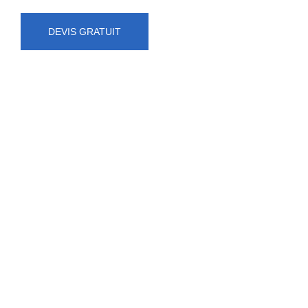
DEVIS GRATUIT
NUMÉRO D'URGENCE
0472 71 86 34