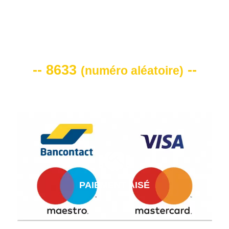
VOTRE CODE DE REMISE -10%
-- 8633
--
(
numéro aléatoire
)
PAIEMENT AISÉ