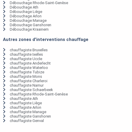
Débouchage Rhode-Saint-Genèse
Débouchage Ath
Débouchage Liège
Débouchage Arlon
Débouchage Manage
Débouchage Ganshoren
Débouchage Kraainem
Autres zones d'interventions chauffage
chauffagiste Bruxelles
chauffagiste Ixelles
chauffagiste Uccle
chauffagiste Anderlecht
chauffagiste Waterloo
chauffagiste Tubize
chauffagiste Mons
chauffagiste Charleroi
chauffagiste Namur
chauffagiste Schaerbeek
chauffagiste Rhode-Saint-Genèse
chauffagiste Ath
chauffagiste Liège
chauffagiste Arlon
chauffagiste Manage
chauffagiste Ganshoren
chauffagiste Genval