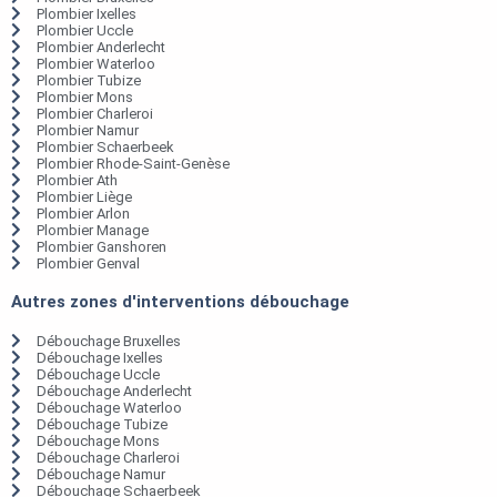
Plombier Ixelles
Plombier Uccle
Plombier Anderlecht
Plombier Waterloo
Plombier Tubize
Plombier Mons
Plombier Charleroi
Plombier Namur
Plombier Schaerbeek
Plombier Rhode-Saint-Genèse
Plombier Ath
Plombier Liège
Plombier Arlon
Plombier Manage
Plombier Ganshoren
Plombier Genval
Autres zones d'interventions débouchage
Débouchage Bruxelles
Débouchage Ixelles
Débouchage Uccle
Débouchage Anderlecht
Débouchage Waterloo
Débouchage Tubize
Débouchage Mons
Débouchage Charleroi
Débouchage Namur
Débouchage Schaerbeek