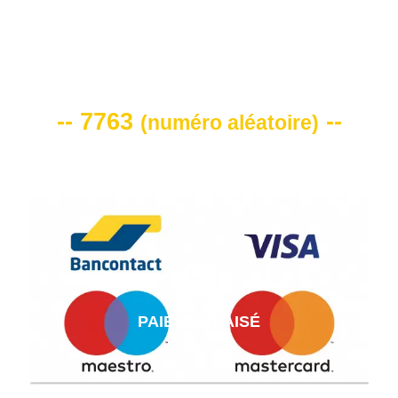
VOTRE CODE DE REMISE -10%
-- 7763
--
(
numéro aléatoire
)
PAIEMENT AISÉ