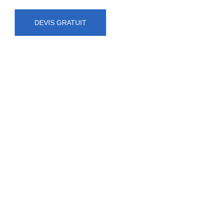
DEVIS GRATUIT
NUMÉRO D'URGENCE
0472 71 86 34