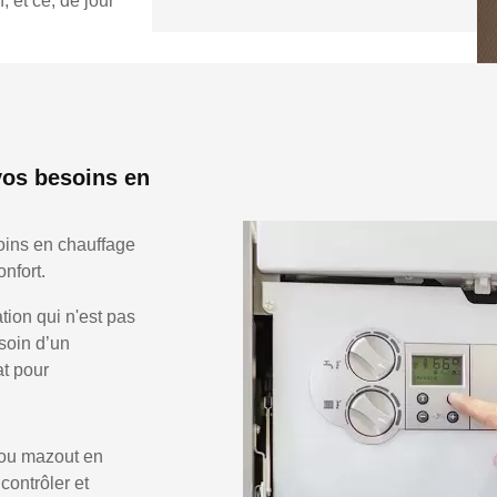
 et ce, de jour
vos besoins en
oins en chauffage
nfort.
ion qui n'est pas
soin d’un
at pour
 ou mazout en
 contrôler et