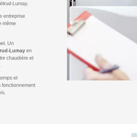
Zétrud-Lumay.
e entreprise
 le même
pel. Un
trud-Lumay
en
tre chaudière et
.
temps et
un fonctionnement
is.