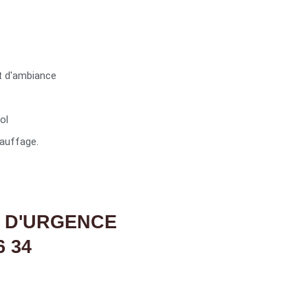
t d'ambiance
ol
auffage.
 D'URGENCE
6 34