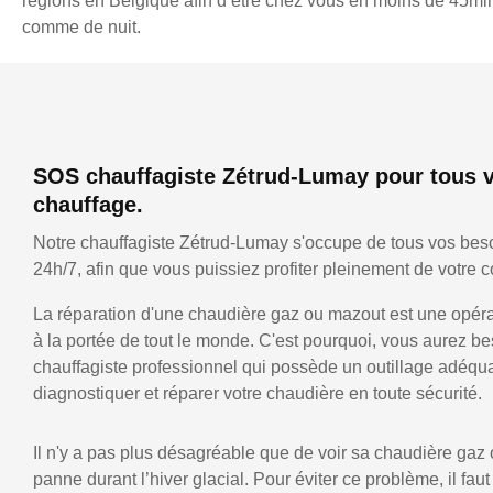
régions en Belgique afin d’être chez vous en moins de 45min,
comme de nuit.
SOS chauffagiste Zétrud-Lumay pour tous 
chauffage.
Notre chauffagiste Zétrud-Lumay s'occupe de tous vos bes
24h/7, afin que vous puissiez profiter pleinement de votre co
La réparation d'une chaudière gaz ou mazout est une opérat
à la portée de tout le monde. C'est pourquoi, vous aurez be
chauffagiste professionnel qui possède un outillage adéqu
diagnostiquer et réparer votre chaudière en toute sécurité.
Il n'y a pas plus désagréable que de voir sa chaudière gaz
panne durant l’hiver glacial. Pour éviter ce problème, il faut