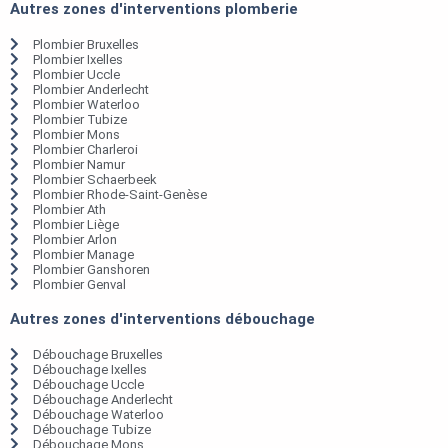
Autres zones d'interventions plomberie
Plombier Bruxelles
Plombier Ixelles
Plombier Uccle
Plombier Anderlecht
Plombier Waterloo
Plombier Tubize
Plombier Mons
Plombier Charleroi
Plombier Namur
Plombier Schaerbeek
Plombier Rhode-Saint-Genèse
Plombier Ath
Plombier Liège
Plombier Arlon
Plombier Manage
Plombier Ganshoren
Plombier Genval
Autres zones d'interventions débouchage
Débouchage Bruxelles
Débouchage Ixelles
Débouchage Uccle
Débouchage Anderlecht
Débouchage Waterloo
Débouchage Tubize
Débouchage Mons