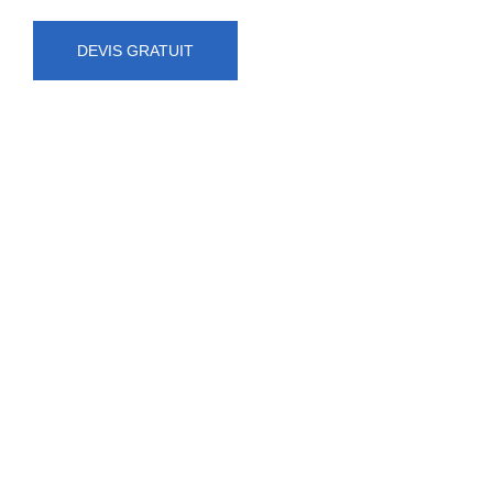
DEVIS GRATUIT
NUMÉRO D'URGENCE
0472 71 86 34