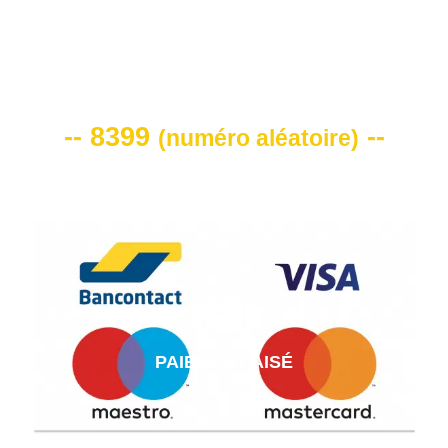
VOTRE CODE DE REMISE -10%
-- 8399
--
(
numéro aléatoire
)
PAIEMENT AISÉ