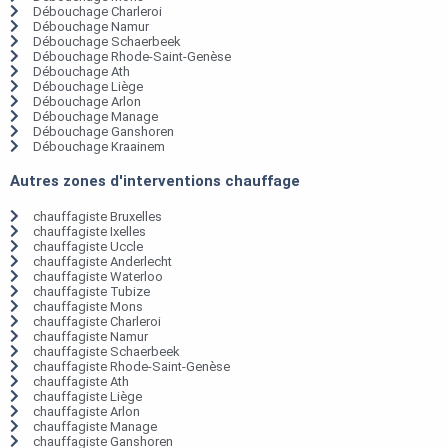
Débouchage Charleroi
Débouchage Namur
Débouchage Schaerbeek
Débouchage Rhode-Saint-Genèse
Débouchage Ath
Débouchage Liège
Débouchage Arlon
Débouchage Manage
Débouchage Ganshoren
Débouchage Kraainem
Autres zones d'interventions chauffage
chauffagiste Bruxelles
chauffagiste Ixelles
chauffagiste Uccle
chauffagiste Anderlecht
chauffagiste Waterloo
chauffagiste Tubize
chauffagiste Mons
chauffagiste Charleroi
chauffagiste Namur
chauffagiste Schaerbeek
chauffagiste Rhode-Saint-Genèse
chauffagiste Ath
chauffagiste Liège
chauffagiste Arlon
chauffagiste Manage
chauffagiste Ganshoren