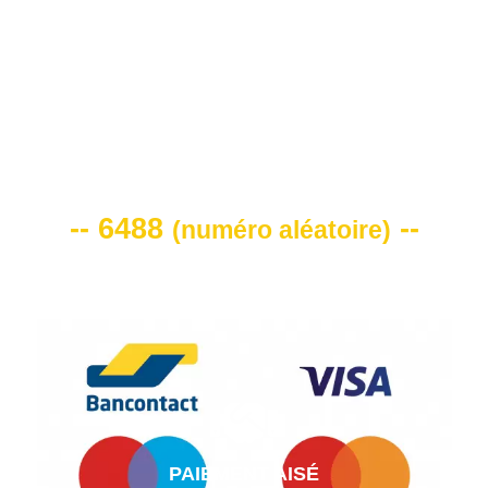
VOTRE CODE DE REMISE -10%
-- 6488
--
(
numéro aléatoire
)
PAIEMENT AISÉ