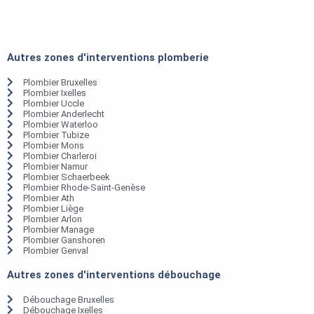
Autres zones d'interventions plomberie
Plombier Bruxelles
Plombier Ixelles
Plombier Uccle
Plombier Anderlecht
Plombier Waterloo
Plombier Tubize
Plombier Mons
Plombier Charleroi
Plombier Namur
Plombier Schaerbeek
Plombier Rhode-Saint-Genèse
Plombier Ath
Plombier Liège
Plombier Arlon
Plombier Manage
Plombier Ganshoren
Plombier Genval
Autres zones d'interventions débouchage
Débouchage Bruxelles
Débouchage Ixelles