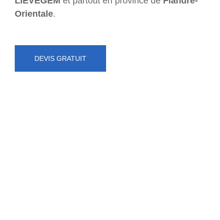
LIEVEGEM
et partout en province de
Flandre-
Orientale
.
DEVIS GRATUIT
NUMÉRO D'URGENCE
0472 71 86 34