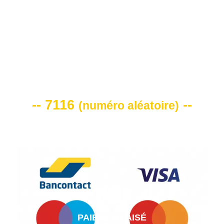
VOTRE CODE DE REMISE -10%
-- 7116
--
(
numéro aléatoire
)
PAIEMENT AISÉ