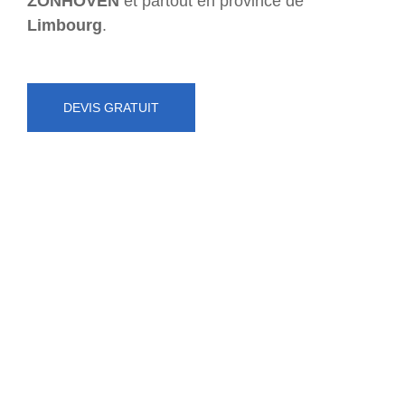
ZONHOVEN
et partout en province de
Limbourg
.
DEVIS GRATUIT
NUMÉRO D'URGENCE
0472 71 86 34