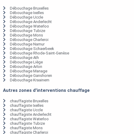
Débouchage Bruxelles
Débouchage Ixelles
Débouchage Uccle
Débouchage Anderlecht
Débouchage Waterloo
Débouchage Tubize
Débouchage Mons
Débouchage Charleroi
Débouchage Namur
Débouchage Schaerbeek
Débouchage Rhode-Saint-Genèse
Débouchage Ath
Débouchage Liège
Débouchage Arlon
Débouchage Manage
Débouchage Ganshoren
Débouchage Kraainem
Autres zones d'interventions chauffage
chauffagiste Bruxelles
chauffagiste Ixelles
chauffagiste Uccle
chauffagiste Anderlecht
chauffagiste Waterloo
chauffagiste Tubize
chauffagiste Mons
chauffagiste Charleroi