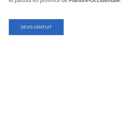
et partout en province de
Flandre-Occidentale
.
DEVIS GRATUIT
NUMÉRO D'URGENCE
0472 71 86 34