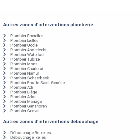
Autres zones d'interventions plomberie
Plombier Bruxelles
Plombier Ixelles
Plombier Uccle
Plombier Anderlecht
Plombier Waterloo
Plombier Tubize
Plombier Mons
Plombier Charleroi
Plombier Namur
Plombier Schaerbeek
Plombier Rhode-Saint-Genèse
Plombier Ath
Plombier Liège
Plombier Arlon
Plombier Manage
Plombier Ganshoren
Plombier Genval
Autres zones d'interventions débouchage
Débouchage Bruxelles
Débouchage Ixelles