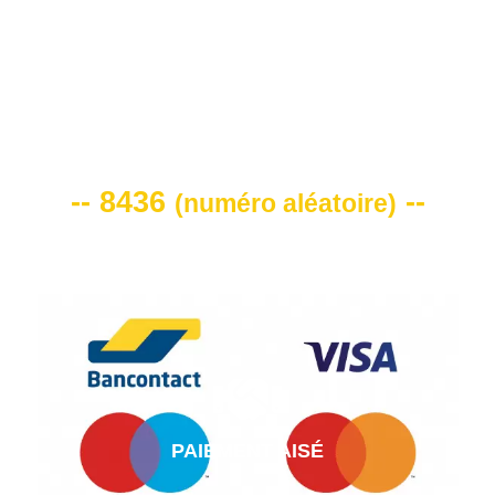
VOTRE CODE DE REMISE -10%
-- 8436
--
(
numéro aléatoire
)
PAIEMENT AISÉ