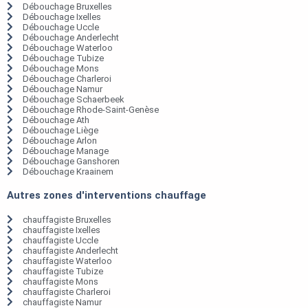
Débouchage Bruxelles
Débouchage Ixelles
Débouchage Uccle
Débouchage Anderlecht
Débouchage Waterloo
Débouchage Tubize
Débouchage Mons
Débouchage Charleroi
Débouchage Namur
Débouchage Schaerbeek
Débouchage Rhode-Saint-Genèse
Débouchage Ath
Débouchage Liège
Débouchage Arlon
Débouchage Manage
Débouchage Ganshoren
Débouchage Kraainem
Autres zones d'interventions chauffage
chauffagiste Bruxelles
chauffagiste Ixelles
chauffagiste Uccle
chauffagiste Anderlecht
chauffagiste Waterloo
chauffagiste Tubize
chauffagiste Mons
chauffagiste Charleroi
chauffagiste Namur