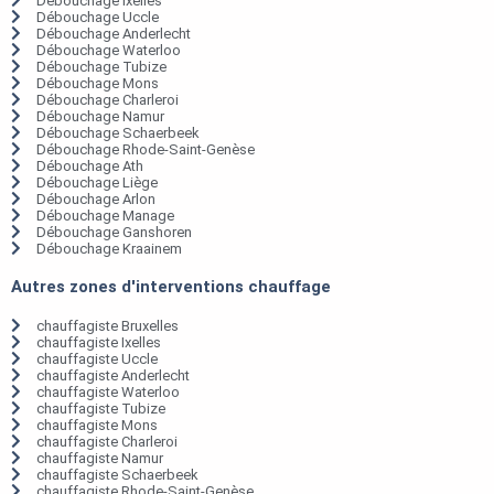
Débouchage Ixelles
Débouchage Uccle
Débouchage Anderlecht
Débouchage Waterloo
Débouchage Tubize
Débouchage Mons
Débouchage Charleroi
Débouchage Namur
Débouchage Schaerbeek
Débouchage Rhode-Saint-Genèse
Débouchage Ath
Débouchage Liège
Débouchage Arlon
Débouchage Manage
Débouchage Ganshoren
Débouchage Kraainem
Autres zones d'interventions chauffage
chauffagiste Bruxelles
chauffagiste Ixelles
chauffagiste Uccle
chauffagiste Anderlecht
chauffagiste Waterloo
chauffagiste Tubize
chauffagiste Mons
chauffagiste Charleroi
chauffagiste Namur
chauffagiste Schaerbeek
chauffagiste Rhode-Saint-Genèse