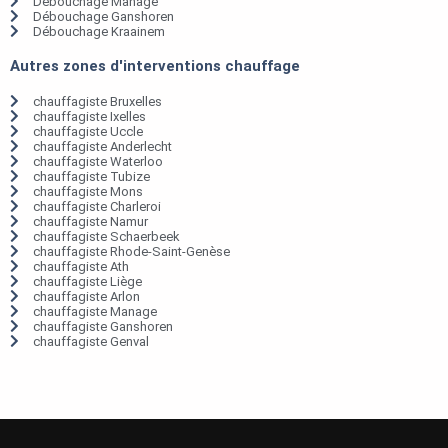
Débouchage Manage
Débouchage Ganshoren
Débouchage Kraainem
Autres zones d'interventions chauffage
chauffagiste Bruxelles
chauffagiste Ixelles
chauffagiste Uccle
chauffagiste Anderlecht
chauffagiste Waterloo
chauffagiste Tubize
chauffagiste Mons
chauffagiste Charleroi
chauffagiste Namur
chauffagiste Schaerbeek
chauffagiste Rhode-Saint-Genèse
chauffagiste Ath
chauffagiste Liège
chauffagiste Arlon
chauffagiste Manage
chauffagiste Ganshoren
chauffagiste Genval