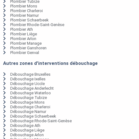
Plombier Tubize
Plombier Mons
Plombier Charleroi
Plombier Namur
Plombier Schaerbeek
Plombier Rhode-Saint-Genèse
Plombier Ath
Plombier Liège
Plombier Arlon
Plombier Manage
Plombier Ganshoren
Plombier Genval
Autres zones d'interventions débouchage
Débouchage Bruxelles
Débouchage Ixelles
Débouchage Uccle
Débouchage Anderlecht
Débouchage Waterloo
Débouchage Tubize
Débouchage Mons
Débouchage Charleroi
Débouchage Namur
Débouchage Schaerbeek
Débouchage Rhode-Saint-Genèse
Débouchage Ath
Débouchage Liège
Débouchage Arlon