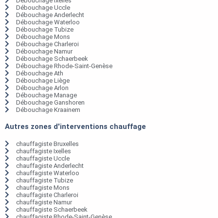
Débouchage Ixelles
Débouchage Uccle
Débouchage Anderlecht
Débouchage Waterloo
Débouchage Tubize
Débouchage Mons
Débouchage Charleroi
Débouchage Namur
Débouchage Schaerbeek
Débouchage Rhode-Saint-Genèse
Débouchage Ath
Débouchage Liège
Débouchage Arlon
Débouchage Manage
Débouchage Ganshoren
Débouchage Kraainem
Autres zones d'interventions chauffage
chauffagiste Bruxelles
chauffagiste Ixelles
chauffagiste Uccle
chauffagiste Anderlecht
chauffagiste Waterloo
chauffagiste Tubize
chauffagiste Mons
chauffagiste Charleroi
chauffagiste Namur
chauffagiste Schaerbeek
chauffagiste Rhode-Saint-Genèse