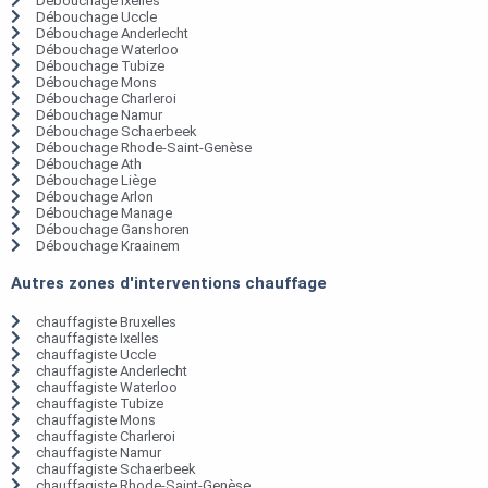
Débouchage Ixelles
Débouchage Uccle
Débouchage Anderlecht
Débouchage Waterloo
Débouchage Tubize
Débouchage Mons
Débouchage Charleroi
Débouchage Namur
Débouchage Schaerbeek
Débouchage Rhode-Saint-Genèse
Débouchage Ath
Débouchage Liège
Débouchage Arlon
Débouchage Manage
Débouchage Ganshoren
Débouchage Kraainem
Autres zones d'interventions chauffage
chauffagiste Bruxelles
chauffagiste Ixelles
chauffagiste Uccle
chauffagiste Anderlecht
chauffagiste Waterloo
chauffagiste Tubize
chauffagiste Mons
chauffagiste Charleroi
chauffagiste Namur
chauffagiste Schaerbeek
chauffagiste Rhode-Saint-Genèse