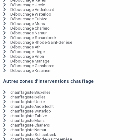
Débouchage Ixelles
Débouchage Uccle
Débouchage Anderlecht
Débouchage Waterloo
Débouchage Tubize
Débouchage Mons
Débouchage Charleroi
Débouchage Namur
Débouchage Schaerbeek
Débouchage Rhode-Saint-Genèse
Débouchage Ath
Débouchage Liège
Débouchage Arlon
Débouchage Manage
Débouchage Ganshoren
Débouchage Kraainem
Autres zones d'interventions chauffage
chauffagiste Bruxelles
chauffagiste Ixelles
chauffagiste Uccle
chauffagiste Anderlecht
chauffagiste Waterloo
chauffagiste Tubize
chauffagiste Mons
chauffagiste Charleroi
chauffagiste Namur
chauffagiste Schaerbeek
chauffagiste Rhode-Saint-Genèse