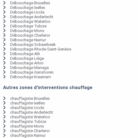
Débouchage Bruxelles
Débouchage Ixelles
Débouchage Uccle
Débouchage Anderlecht
Débouchage Waterloo
Débouchage Tubize
Débouchage Mons
Débouchage Charleroi
Débouchage Namur
Débouchage Schaerbeek
Débouchage Rhode-Saint-Genèse
Débouchage Ath
Débouchage Liège
Débouchage Arlon
Débouchage Manage
Débouchage Ganshoren
Débouchage Kraainem
Autres zones d'interventions chauffage
chauffagiste Bruxelles
chauffagiste Ixelles
chauffagiste Uccle
chauffagiste Anderlecht
chauffagiste Waterloo
chauffagiste Tubize
chauffagiste Mons
chauffagiste Charleroi
chauffagiste Namur